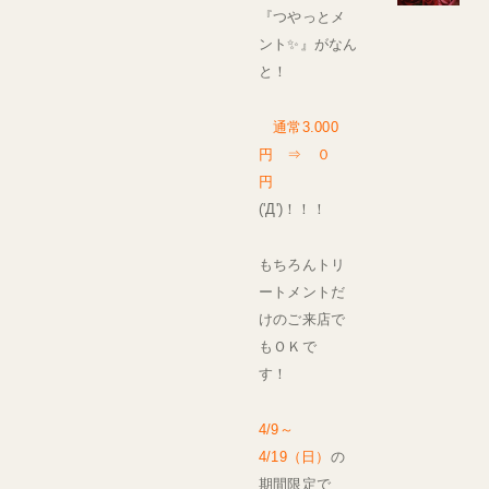
『つやっとメ
ント✨』がなん
と！
通常3.000
円 ⇒ ０
円
('Д')！！！
もちろんトリ
ートメントだ
けのご来店で
もＯＫで
す！
4/9～
4/19（日）
の
期間限定で