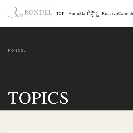
Shop
TOP
Menu
Staff
Reserve
Calend
Data
TOPICS