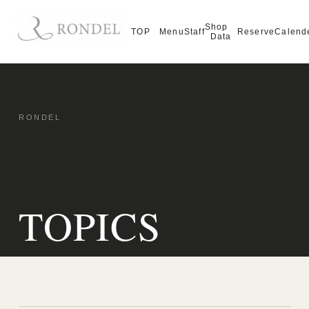
Shop
TOP
Menu
Staff
Reserve
Calend
Data
TOPICS