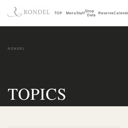
Shop
TOP
Menu
Staff
Reserve
Calend
Data
TOPICS