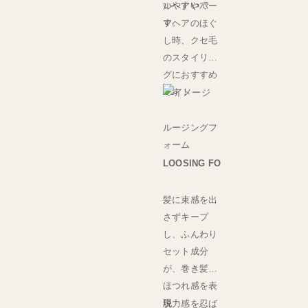
いやすいで
ルヘアやパー
す。
マヘアのほぐ
し時、クセ毛
のスタイリン
グにおすすめ
です！
ルージングフ
ォーム
LOOSING FO
髪に束感を出
さずキープ
し、ふんわり
セット成分
が、巻き髪に
ほつれ感を表
現
脱力感を忍ば