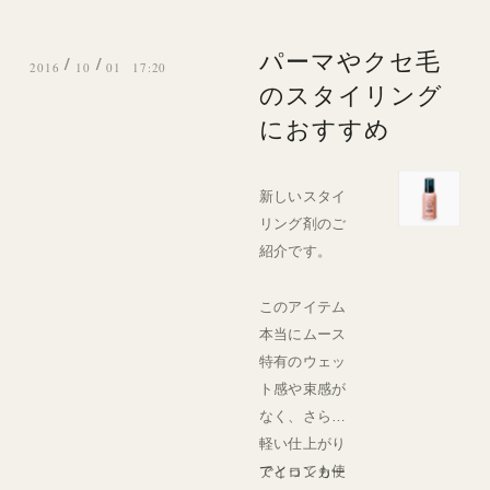
パーマやクセ毛
/
/
2016
10
01 17:20
のスタイリング
におすすめ
新しいスタイ
リング剤のご
紹介です。
このアイテム
本当にムース
特有のウェッ
ト感や束感が
なく、さらに
軽い仕上がり
でとっても使
アイロンカー