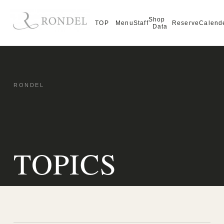
Shop
TOP
Menu
Staff
Reserve
Calend
Data
TOPICS