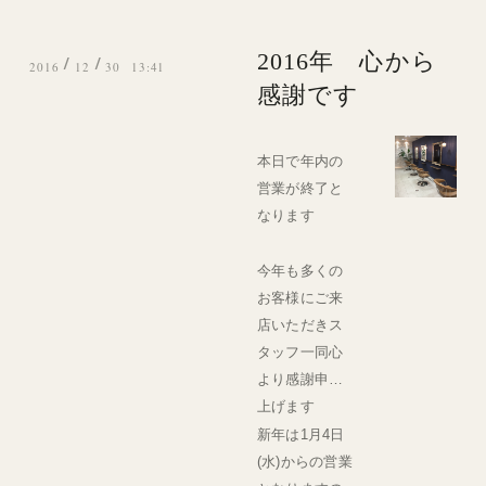
2016年 心から
/
/
2016
12
30 13:41
感謝です
本日で年内の
営業が終了と
なります
今年も多くの
お客様にご来
店いただきス
タッフ一同心
より感謝申し
上げます
新年は1月4日
(水)からの営業