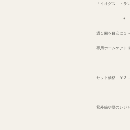
「イオグス トラ
+
週１回を目安に１
専用ホームケアト
セット価格 ￥３
紫外線や夏のレジ